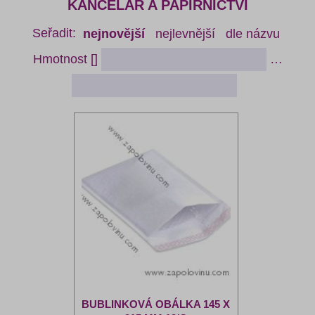
KANCELÁŘ A PAPÍRNICTVÍ
Seřadit:
nejnovější
nejlevnější
dle názvu
Hmotnost []
…
BUBLINKOVÁ OBÁLKA 145 X