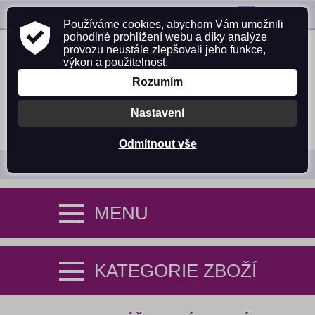
ZAVOLEJTE NÁM:
725 305 642
Používáme cookies, abychom Vám umožnili
pohodlné prohlížení webu a díky analýze
provozu neustále zlepšovali jeho funkce,
výkon a použitelnost.
Rozumím
Nastavení
PŘIHLÁSIT SE
NÁKUPNÍ KOŠÍK (0)
Odmítnout vše
MENU
KATEGORIE ZBOŽÍ