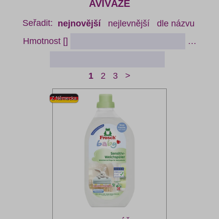
AVIVÁŽE
Seřadit:
nejnovější
nejlevnější
dle názvu
Hmotnost []
…
1
2
3
>