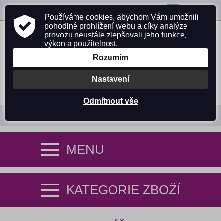
ZAVOLEJTE NÁM:
725 305 642
Používáme cookies, abychom Vám umožnili
pohodlné prohlížení webu a díky analýze
provozu neustále zlepšovali jeho funkce,
výkon a použitelnost.
Rozumím
Nastavení
PŘIHLÁSIT SE
NÁKUPNÍ KOŠÍK (0)
Odmítnout vše
MENU
KATEGORIE ZBOŽÍ