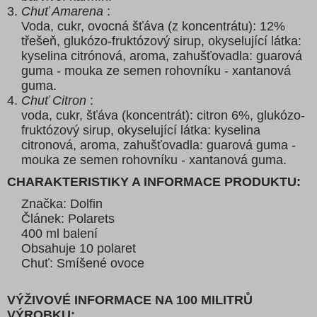
Chuť Amarena
:
Voda, cukr, ovocná šťáva (z koncentrátu): 12%
třešeň, glukózo-fruktózový sirup, okyselující látka:
kyselina citrónová, aroma, zahušťovadla: guarová
guma - mouka ze semen rohovníku - xantanová
guma.
Chuť Citron
:
voda, cukr, šťáva (koncentrát): citron 6%, glukózo-
fruktózový sirup, okyselující látka: kyselina
citronová, aroma, zahušťovadla: guarová guma -
mouka ze semen rohovníku - xantanová guma.
CHARAKTERISTIKY A INFORMACE PRODUKTU:
Značka: Dolfin
Článek: Polarets
400 ml balení
Obsahuje 10 polaret
Chuť: Smíšené ovoce
VÝŽIVOVÉ INFORMACE NA 100 MILITRŮ
VÝROBKU: