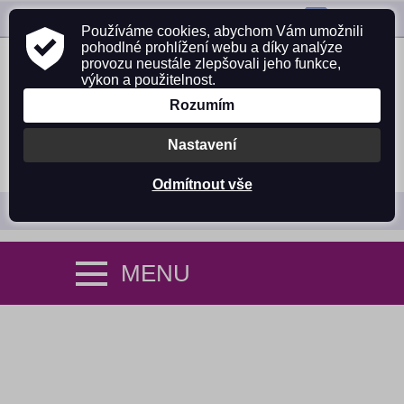
ZAVOLEJTE NÁM:
725 305 642
Používáme cookies, abychom Vám umožnili
pohodlné prohlížení webu a díky analýze
provozu neustále zlepšovali jeho funkce,
výkon a použitelnost.
Rozumím
Nastavení
PŘIHLÁSIT SE
NÁKUPNÍ KOŠÍK (0)
Odmítnout vše
MENU