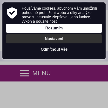
ZAVOLEJTE NÁM:
725 305 642
Používáme cookies, abychom Vám umožnili
pohodlné prohlížení webu a díky analýze
provozu neustále zlepšovali jeho funkce,
výkon a použitelnost.
Rozumím
Nastavení
PŘIHLÁSIT SE
NÁKUPNÍ KOŠÍK (0)
Odmítnout vše
MENU