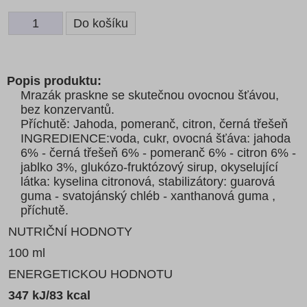
Popis produktu:
Mrazák praskne se skutečnou ovocnou šťávou,
bez konzervantů.
Příchutě: Jahoda, pomeranč, citron, černá třešeň
INGREDIENCE:voda, cukr, ovocná šťáva: jahoda
6% - černá třešeň 6% - pomeranč 6% - citron 6% -
jablko 3%, glukózo-fruktózový sirup, okyselující
látka: kyselina citronová, stabilizátory: guarová
guma - svatojánský chléb - xanthanová guma ,
příchutě.
NUTRIČNÍ HODNOTY
100 ml
ENERGETICKOU HODNOTU
347 kJ/83 kcal