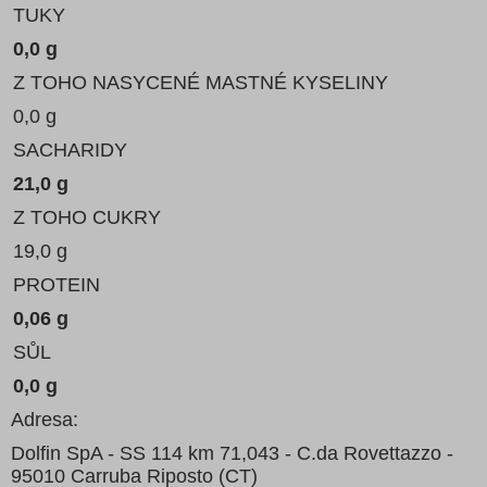
TUKY
0,0 g
Z TOHO NASYCENÉ MASTNÉ KYSELINY
0,0 g
SACHARIDY
21,0 g
Z TOHO CUKRY
19,0 g
PROTEIN
0,06 g
SŮL
0,0 g
Adresa:
Dolfin SpA - SS 114 km 71,043 - C.da Rovettazzo -
95010 Carruba Riposto (CT)