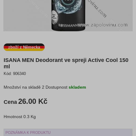
zboží z Německa
ISANA MEN Deodorant ve spreji Active Cool 150
ml
Kód:
906340
Množství na skladě
2
Dostupnost
skladem
26.00 Kč
Cena
Hmotnost
0.3 Kg