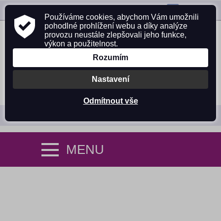
ZAVOLEJTE NÁM:
725 305 642
Používáme cookies, abychom Vám umožnili
pohodlné prohlížení webu a díky analýze
provozu neustále zlepšovali jeho funkce,
výkon a použitelnost.
Rozumím
Nastavení
PŘIHLÁSIT SE
NÁKUPNÍ KOŠÍK (0)
Odmítnout vše
MENU