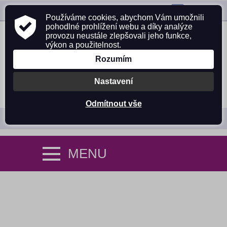
ZAVOLEJTE NÁM:
725 305 642
Používáme cookies, abychom Vám umožnili
pohodlné prohlížení webu a díky analýze
provozu neustále zlepšovali jeho funkce,
výkon a použitelnost.
Rozumím
Nastavení
PŘIHLÁSIT SE
NÁKUPNÍ KOŠÍK (0)
Odmítnout vše
MENU