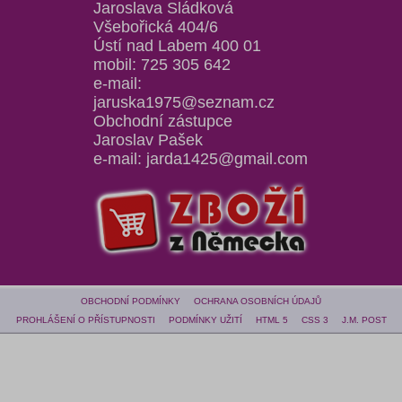
Jaroslava Sládková
Všebořická 404/6
Ústí nad Labem 400 01
mobil: 725 305 642
e-mail:
jaruska1975@seznam.cz
Obchodní zástupce
Jaroslav Pašek
e-mail: jarda1425@gmail.com
OBCHODNÍ PODMÍNKY
OCHRANA OSOBNÍCH ÚDAJŮ
PROHLÁŠENÍ O PŘÍSTUPNOSTI
PODMÍNKY UŽITÍ
HTML 5
CSS 3
J.M. POST