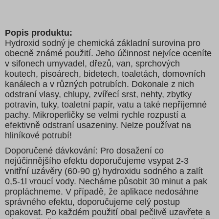
Popis produktu:
Hydroxid sodný je chemická základní surovina pro
obecně známé použití. Jeho účinnost nejvíce oceníte
v sifonech umyvadel, dřezů, van, sprchových
koutech, pisoárech, bidetech, toaletách, domovních
kanálech a v různých potrubích. Dokonale z nich
odstraní vlasy, chlupy, zvířecí srst, nehty, zbytky
potravin, tuky, toaletní papír, vatu a také nepříjemné
pachy. Mikroperličky se velmi rychle rozpustí a
efektivně odstraní usazeniny. Nelze používat na
hliníkové potrubí!
Doporučené dávkování: Pro dosažení co
nejúčinnějšího efektu doporučujeme vsypat 2-3
vnitřní uzávěry (60-90 g) hydroxidu sodného a zalít
0,5-1l vroucí vody. Necháme působit 30 minut a pak
propláchneme. V případě, že aplikace nedosáhne
správného efektu, doporučujeme celý postup
opakovat. Po každém použití obal pečlivě uzavřete a