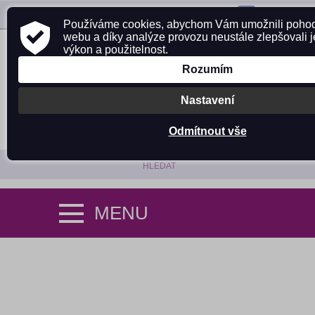
ZAVOLEJTE NÁM:
725 305 642
Používáme cookies, abychom Vám umožnili pohodl
webu a díky analýze provozu neustále zlepšovali j
výkon a použitelnost.
Rozumím
Nastavení
Odmítnout vše
PŘIHLÁSIT SE
NÁKUPNÍ KOŠÍK (0)
MENU