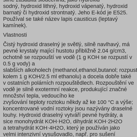
sodný, hydroxid lithný, hydroxid vápenatý, hydroxid
barnatý či hydroxid strontnatý. Jeho E-kód je E525.
Používal se také název lapis causticus (leptavý
kamínek).
Vlastnosti
Čistý hydroxid draselný je světlý, silně navlhavý, má
pevné krystaly mající hustotu přibližně 2.04 g/cm3,
ochotně se rozpouští ve vodě (1 g KOH se rozpustí v
0.5 g vody) a
slabších alkoholech (methanol,ethanol,butanol; rozpust
kolem 1 g KOH/2.5 ml ethanolu) a docela dobře také
v ostatních polárních rozpouštědlech. Rozpouštění ve
vodě je silně exotermní reakce, produkující značné
množství tepla, vedoucího ke
zvyšování teploty roztoku někdy až ke 100 °C a výše;
koncentrované vodní roztoky jsou nazývány draselné
louhy. Hydroxid draselný vytváří pevné hydráty, a
sice monohydrát KOH·H2O, dihydrát KOH·2H2O
a tetrahydrát KOH·4H2O, který je používán jako
velmi intenzivní vysušovadlo, např. pro sušení