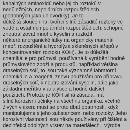
kapalných aminoxidů nebo jejich roztoků v
nedůležitých, nepolárních rozpouštědlech
(podobných jako uhlovodíky). Je to
důležitá sloučenina, tvořící silně zásadité roztoky ve
vodě a ostatních polárních rozpouštědlech, schopné
zneutralizovat mnoho kyselin a rozložit
některé anorganické látky na organický materiál
(např. rozpuštění a hydrolýza skleněných střepů v
koncentrovaném roztoku KOH). Je to důležitá
chemikálie pro průmysl, používaná k vyrábění hodně
průmyslového zboží a produktů, například většina
draselných solí, to jsou také významné labratorní
chemikálie a reagenti, znovu používáni pro přípravu
draselných solí, k neutralizování kyselin, dále jako
základní měřítko v analytice a hodně dalších
použitích. Protože je KOH silná zásada, má
silně korozivní účinky na všechnu organiku, včetně
živých vláken; musí se proto dbát opatrnosti, když
manipulujeme s jeho substancemi nebo roztoky. Jeho
korozivní vlastnosti jsou někdy používány při čištění a
dezinfekci odolných vrstev na materiálech. Výroba