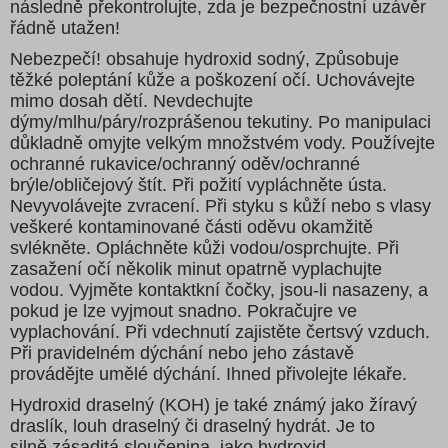
následně překontrolujte, zda je bezpečnostní uzávěr
řádně utažen!
Nebezpečí! obsahuje hydroxid sodný, Způsobuje
těžké poleptání kůže a poškození očí. Uchovávejte
mimo dosah dětí. Nevdechujte
dýmy/mlhu/páry/rozprášenou tekutiny. Po manipulaci
důkladně omyjte velkým množstvém vody. Používejte
ochranné rukavice/ochranný oděv/ochranné
brýle/obličejový štít. Při požití vypláchněte ústa.
Nevyvolávejte zvracení. Při styku s kůží nebo s vlasy
veškeré kontaminované části oděvu okamžitě
svlékněte. Opláchněte kůži vodou/osprchujte. Při
zasažení očí několik minut opatrně vyplachujte
vodou. Vyjměte kontaktkní čočky, jsou-li nasazeny, a
pokud je lze vyjmout snadno. Pokračujre ve
vyplachování. Při vdechnutí zajistěte čertsvý vzduch.
Při pravidelném dýchání nebo jeho zástavě
provádějte umělé dýchání. Ihned přivolejte lékaře.
Hydroxid draselný (KOH) je také známý jako žíravý
draslík, louh draselný či draselný hydrát. Je to
silně zásaditá sloučenina, jako hydroxid