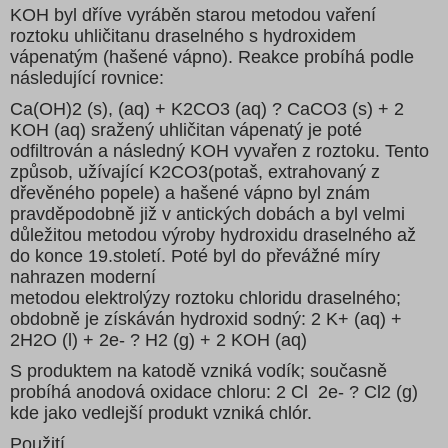
KOH byl dříve vyráběn starou metodou vaření
roztoku uhličitanu draselného s hydroxidem
vápenatým (hašené vápno). Reakce probíhá podle
následující rovnice:
Ca(OH)2 (s), (aq) + K2CO3 (aq) ? CaCO3 (s) + 2
KOH (aq) sražený uhličitan vápenatý je poté
odfiltrován a následný KOH vyvařen z roztoku. Tento
způsob, užívající K2CO3(potaš, extrahovaný z
dřevěného popele) a hašené vápno byl znám
pravděpodobně již v antických dobách a byl velmi
důležitou metodou výroby hydroxidu draselného až
do konce 19.století. Poté byl do převážné míry
nahrazen moderní
metodou elektrolýzy roztoku chloridu draselného;
obdobně je získáván hydroxid sodný: 2 K+ (aq) +
2H2O (l) + 2e- ? H2 (g) + 2 KOH (aq)
S produktem na katodě vzniká vodík; současně
probíhá anodová oxidace chloru: 2 Cl 2e- ? Cl2 (g)
kde jako vedlejší produkt vzniká chlór.
Použití