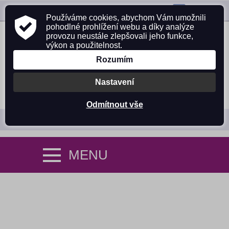
ZAVOLEJTE NÁM:
725 305 642
Používáme cookies, abychom Vám umožnili
pohodlné prohlížení webu a díky analýze
provozu neustále zlepšovali jeho funkce,
výkon a použitelnost.
Rozumím
Nastavení
PŘIHLÁSIT SE
NÁKUPNÍ KOŠÍK (0)
Odmítnout vše
MENU