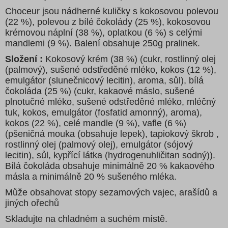
Choceur jsou nádherné kuličky s kokosovou polevou
(22 %), polevou z bílé čokolády (25 %), kokosovou
krémovou náplní (38 %), oplatkou (6 %) s celými
mandlemi (9 %). Balení obsahuje 250g pralinek.
Složení :
Kokosový krém (38 %) (cukr, rostlinný olej
(palmový), sušené odstředěné mléko, kokos (12 %),
emulgátor (slunečnicový lecitin), aroma, sůl), bílá
čokoláda (25 %) (cukr, kakaové máslo, sušené
plnotučné mléko, sušené odstředěné mléko, mléčný
tuk, kokos, emulgátor (fosfatid amonný), aroma),
kokos (22 %), celé mandle (9 %), vafle (6 %)
(pšeničná mouka (obsahuje lepek), tapiokový škrob ,
rostlinný olej (palmový olej), emulgátor (sójový
lecitin), sůl, kypřící látka (hydrogenuhličitan sodný)).
Bílá čokoláda obsahuje minimálně 20 % kakaového
másla a minimálně 20 % sušeného mléka.
Může obsahovat stopy sezamových vajec, arašídů a
jiných ořechů
Skladujte na chladném a suchém místě.