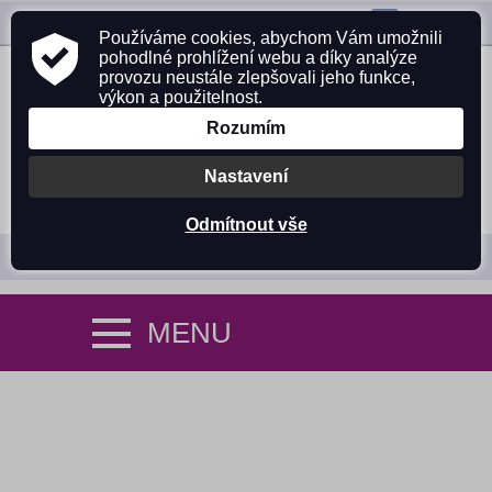
ZAVOLEJTE NÁM:
725 305 642
Používáme cookies, abychom Vám umožnili
pohodlné prohlížení webu a díky analýze
provozu neustále zlepšovali jeho funkce,
výkon a použitelnost.
Rozumím
Nastavení
PŘIHLÁSIT SE
NÁKUPNÍ KOŠÍK (0)
Odmítnout vše
MENU