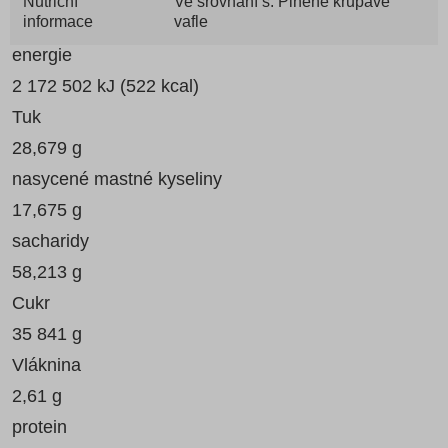
Nutriční
Ve srovnání s: Plněné křupavé
informace
vafle
energie
2 172 502 kJ (522 kcal)
Tuk
28,679 g
nasycené mastné kyseliny
17,675 g
sacharidy
58,213 g
Cukr
35 841 g
Vláknina
2,61 g
protein