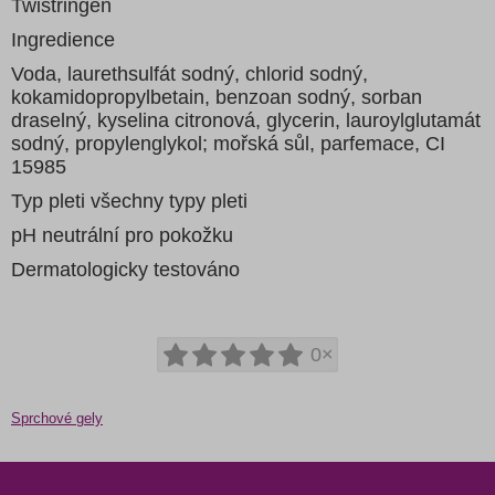
Twistringen
Ingredience
Voda, laurethsulfát sodný, chlorid sodný,
kokamidopropylbetain, benzoan sodný, sorban
draselný, kyselina citronová, glycerin, lauroylglutamát
sodný, propylenglykol; mořská sůl, parfemace, CI
15985
Typ pleti všechny typy pleti
pH neutrální pro pokožku
Dermatologicky testováno
0×
Sprchové gely