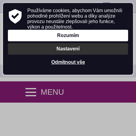
ZAVOLEJTE NÁM:
725 305 642
Používáme cookies, abychom Vám umožnili
pohodlné prohlížení webu a díky analýze
provozu neustále zlepšovali jeho funkce,
výkon a použitelnost.
Rozumím
Nastavení
PŘIHLÁSIT SE
NÁKUPNÍ KOŠÍK (0)
Odmítnout vše
MENU