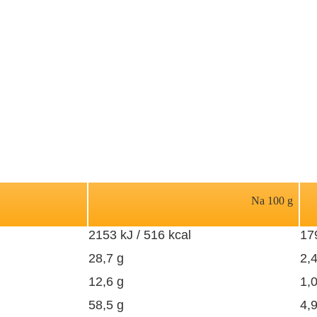
Na 100 g
2153 kJ / 516 kcal
179
28,7 g
2,4
12,6 g
1,0
58,5 g
4,9