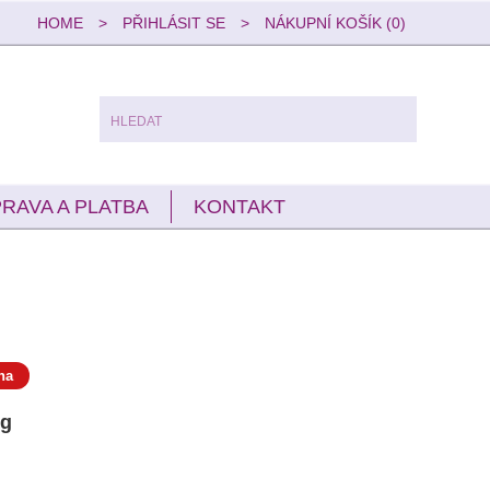
HOME
>
PŘIHLÁSIT SE
>
NÁKUPNÍ KOŠÍK (0)
RAVA A PLATBA
KONTAKT
na
5g