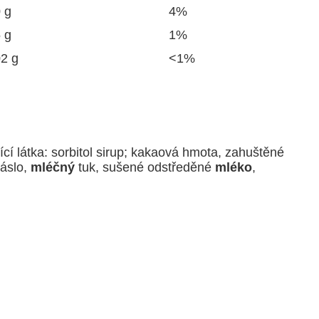
 g
4%
 g
1%
02 g
<1%
ící látka: sorbitol sirup; kakaová hmota, zahuštěné
áslo,
mléčný
tuk, sušené odstředěné
mléko
,