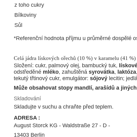
z toho cukry
Bílkoviny
Sůl
*Referenční hodnota příjmu u průměrné dospělé os
Celá jádra lískových ořechů (10 %) v karamelu (41 %
Složení: cukr, palmový olej, bambucký tuk,
lískov
odstředěné
mléko
, zahuštěná
syrovátka
,
laktóza
tekutý třtinový cukr, emulgátor:
sójový
lecitin; jedl
Může obsahovat stopy mandlí, arašídů a jinýc
Skladování
Skladujte v suchu a chraňte před teplem.
ADRESA :
August Storck KG - Waldstraße 27 - D -
13403 Berlin