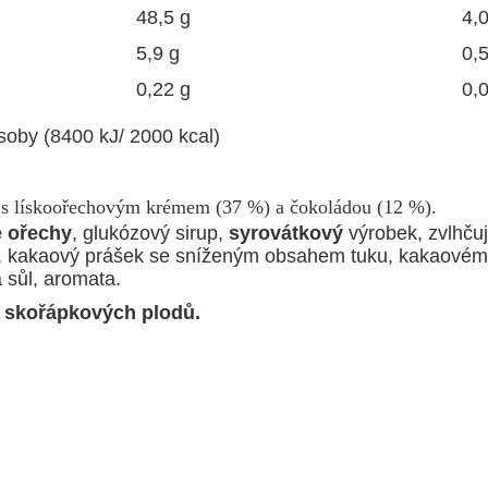
48,5 g
4,0
5,9 g
0,5
0,22 g
0,
oby (8400 kJ/ 2000 kcal)
) s lískoořechovým krémem (37 %) a čokoládou (12 %).
é ořechy
, glukózový sirup,
syrovátkový
výrobek, zvlhčuj
, kakaový prášek se sníženým obsahem tuku, kakaovém
á sůl, aromata.
h skořápkových plodů.