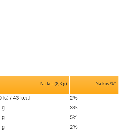
Na kus (8,3 g)
Na kus %*
 kJ / 43 kcal
2%
 g
3%
 g
5%
 g
2%