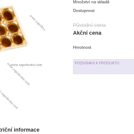
Množství na skladě
Dostupnost
Původní cena
Akční cena
Hmotnost
riční informace