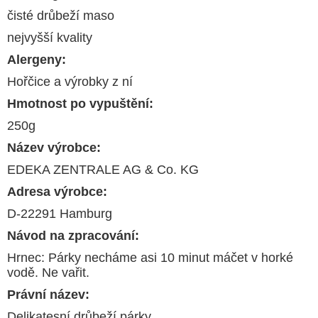
čisté drůbeží maso
nejvyšší kvality
Alergeny:
Hořčice a výrobky z ní
Hmotnost po vypuštění:
250g
Název výrobce:
EDEKA ZENTRALE AG & Co. KG
Adresa výrobce:
D-22291 Hamburg
Návod na zpracování:
Hrnec: Párky necháme asi 10 minut máčet v horké
vodě. Ne vařit.
Právní název:
Delikatesní drůbeží párky