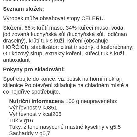
Seznam složek:
Výrobek může obsahovat stopy CELERU.
Složení: 66% krůtí maso, 34% kuřecí maso, voda,
jodizovaná kuchyňská sůl (kuchyňská sůl, jodičnan
draselný), krůtí tuk s kůží, koření (obsahuje
HOŘČICI), stabilizátor: citrát trisodný, difosforečnany;
Glukózový sirup, extrakty koření, kuřecí tuk s kůží,
antioxidant
Pokyny pro skladování:
Spotřebujte do konce: viz potisk na horním okraji
sklenice Po otevření skladujte na chladném místě a
co nejdříve spotřebujte.
Nutriční informace
na 100 g neupraveného:
Výhřevnost v kJ851
Výhřevnost v kcal205
Tuk v g16
Tuky, z toho nasycené mastné kyseliny v g5.5
Sacharidy v g0,7