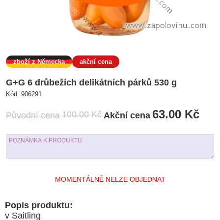
zboží z Německa
akční cena
G+G 6 drůbežích delikátních párků 530 g
Kód:
906291
63.00 Kč
100.00 Kč
Původní cena
Akční cena
MOMENTÁLNĚ NELZE OBJEDNAT
Popis produktu:
v Saitling