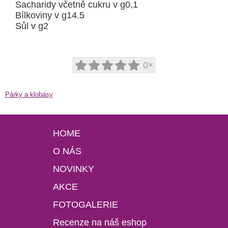
Sacharidy včetně cukru v g0,1
Bílkoviny v g14.5
Sůl v g2
0×
Párky a klobásy
HOME
O NÁS
NOVINKY
AKCE
FOTOGALERIE
Recenze na náš eshop